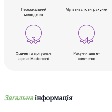
Платіжна система MultiPass дотримується принципу
Персональний
Мультивалютні рахунки
«знай свого клієнта» і в кожному окремому випадку
менеджер
залишає за собою право вимагати додаткові
документи, що спричинить за собою збільшення
термінів відкриття рахунку, а також може відмовити у
відкритті рахунку без пояснення причин.
3
4
З питань відкриття рахунку в MultiPass звертайтесь
до компанії Maira Consult.
Фізичні та віртуальні
Рахунки для e-
картки Mastercard
commerce
Загальна
інформація