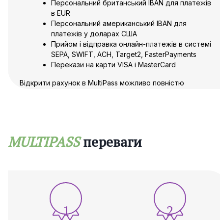
Персональний британський IBAN для платежів
в EUR
Персональний американський IBAN для
платежів у доларах США
Прийом і відправка онлайн-платежів в системі
SEPA, SWIFT, ACH, Target2, FasterPayments
Перекази на карти VISA і MasterCard
Відкрити рахунок в MultiPass можливо повністю
дистанційно за 1 день! MultiPass відкриває корпоративні
рахунки для клієнтів з Європейського Союзу, Британії,
Канади, Гібралтару, Гонконгу, Сінгапуру та ОАЕ.
Відкриття рахунку в MultiPass для компаній з інших
юрисдикцій розглядається
індивідуально. Відкрити
MULTIPASS
переваги
особистий рахунок в
MultiPass можливо
лише як
доповнення до бізнес-рахунку.
Як відкрити рахунок в Multipass? Відкриття рахунку в
платіжній системі Multipass індивідуальне для кожного
клієнта. Ми допоможемо оперативно відкрити рахунок
в британській платіжній системі MultiPass без виїзду в
1
2
Англію!