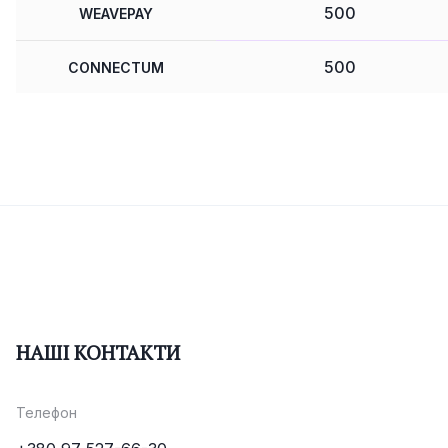
500
WEAVEPAY
500
CONNECTUM
500
EMERALD24
600
OMEGA
500
3S MONEY
600
PAYALLY
500
REVOLUT
НАШІ КОНТАКТИ
500
PAYSET
Телефон
500
AMAIZ