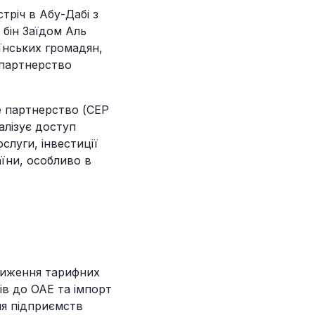
тріч в Абу-Дабі з
бін Заїдом Аль
їнських громадян,
 партнерство
не партнерство (СЕР
алізує доступ
слуги, інвестиції
їни, особливо в
зниження тарифних
ів до ОАЕ та імпорт
ля підприємств