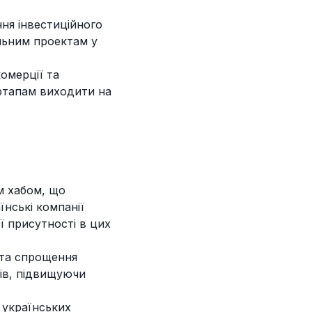
ня інвестиційного
ільним проектам у
омерції та
ртапам виходити на
м хабом, що
їнські компанії
 присутності в цих
 та спрощення
ів, підвищуючи
 українських