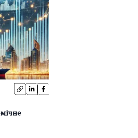
омічне