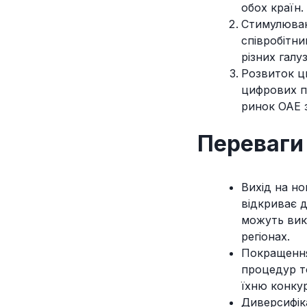
обох країн.
Стимулюван
співробітни
різних галу
Розвиток ци
цифрових п
ринок ОАЕ 
Переваги 
Вихід на н
відкриває д
можуть вик
регіонах.
Покращення
процедур т
їхню конку
Диверсифік