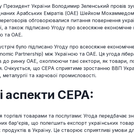
у Президент України Володимир Зеленський провів зус
наних Арабських Еміратів (ОАЕ) Шейхом Мохаммедом 
переговорів обговорювалися питання повернення укра
ї, а також підписано Угоду про всеосяжне економічне
ю та ОАЕ.
 зустрічі було підписано Угоду про всеосяжне економіч
nomic Partnership) між Україною та ОАЕ. Ця угода лібер
в до ринку ОАЕ, охоплюючи такі сектори, як товари, по
я. Очікується, що CEPA сприятиме зростанню ВВП Укра
, металургії та харчової промисловості.
 аспекти CEPA:
ія торгівлі товарами та послугами: Угода передбачає 
их бар'єрів, що полегшить експорт українських товар
 продуктів в Україну. Це створює сприятливі умови д