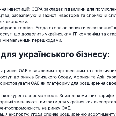
ня інвестицій: CEPA закладає підвалини для поглиблен
цтва, забезпечуючи захист інвесторів та сприяючи сп
зях економіки.
фрової торгівлі: Угода охоплює аспекти електронної к
ослуг, що дозволить українським IT-компаніям та ста
з мінімальними перешкодами.
для українського бізнесу:
ові ринки: ОАЕ є важливим торговельним та логістични
оступ до ринків Близького Сходу, Африки та Азії. Укра
ористовувати ОАЕ як платформу для розширення своєї
 конкурентоспроможності: Зниження митних тарифів
оргівлі зменшують витрати для українських експортер
рентоспроможність на ринку ОАЕ.
ація експорту: Угода сприяє розширенню асортименту