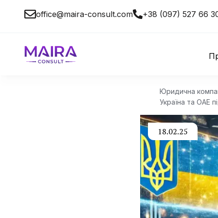
office@maira-consult.com
+38 (097) 527 66 3
Пр
Юридична компані
Україна та ОАЕ п
18.02.25