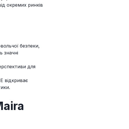
від окремих ринків
вольчої безпеки,
ь значні
перспективи для
АЕ відкриває
тики.
Maira