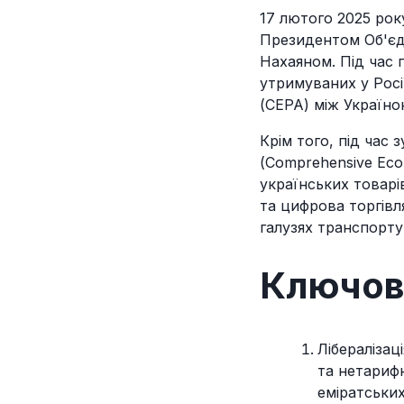
17 лютого 2025 рок
Президентом Об'єд
Нахаяном. Під час 
утримуваних у Росі
(CEPA) між Україно
Крім того, під час
(Comprehensive Eco
українських товарі
та цифрова торгівл
галузях транспорту
Ключові
Лібералізац
та нетарифн
еміратських