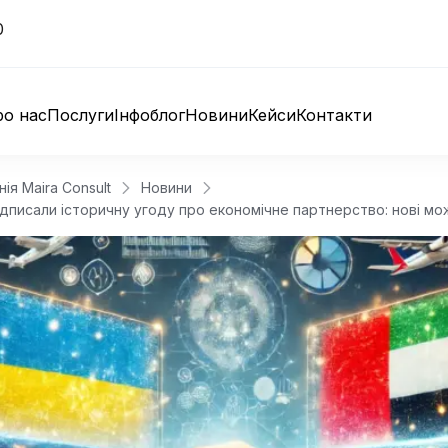
0
о нас
Послуги
Інфоблог
Новини
Кейси
Контакти
я Maira Consult
Новини
ідписали історичну угоду про економічне партнерство: нові мо