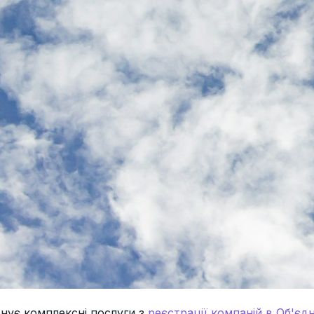
онує комплексні послуги з
реєстрації компаній в Об'єд