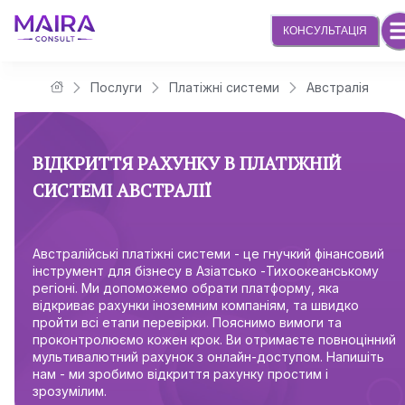
КОНСУЛЬТАЦІЯ
Послуги
Платіжні системи
Австралія
Юридична компанія Maira Consult
ВІДКРИТТЯ РАХУНКУ В ПЛАТІЖНІЙ
СИСТЕМІ АВСТРАЛІЇ
Австралійські платіжні системи - це гнучкий фінансовий
інструмент для бізнесу в Азіатсько -Тихоокеанському
регіоні. Ми допоможемо обрати платформу, яка
відкриває рахунки іноземним компаніям, та швидко
пройти всі етапи перевірки. Пояснимо вимоги та
проконтролюємо кожен крок. Ви отримаєте повноцінний
мультивалютний рахунок з онлайн-доступом. Напишіть
нам - ми зробимо відкриття рахунку простим і
зрозумілим.