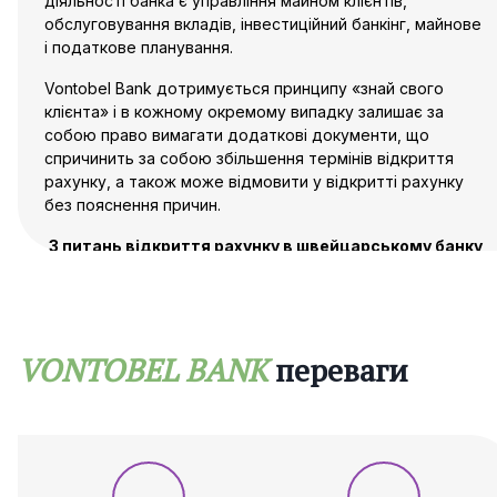
діяльності банка є управління майном клієнтів,
обслуговування вкладів, інвестиційний банкінг, майнове
і податкове планування.
Vontobel Bank дотримується принципу «знай свого
клієнта» і в кожному окремому випадку залишає за
собою право вимагати додаткові документи, що
спричинить за собою збільшення термінів відкриття
рахунку, а також може відмовити у відкритті рахунку
без пояснення причин.
З питань відкриття рахунку в швейцарському банку
Vontobel Bank, звертайтеся в компанію Maira
Consult.
VONTOBEL BANK
переваги