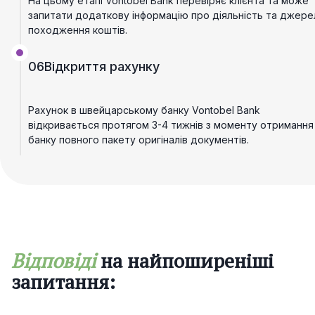
На цьому етапі Vontobel Bank перевіряє клієнта та може
запитати додаткову інформацію про діяльність та джере
походження коштів.
06
Відкриття рахунку
Рахунок в швейцарському банку Vontobel Bank
відкривається протягом 3-4 тижнів з моменту отримання
банку повного пакету оригіналів документів.
Відповіді
на найпоширеніші
запитання: