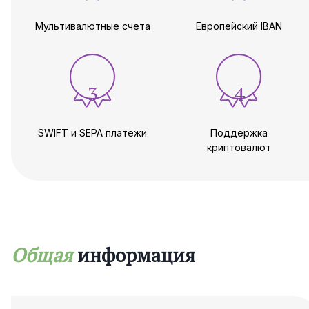
возможно открыть счет для криптовалют, форекс,
консалтинга, беттинга.
Мультивалютные счета
Европейский IBAN
По вопросам открытия счета в платежной системе
Bankera, обращайтесь в компанию Maira Consult.
3
4
SWIFT и SEPA платежи
Поддержка
криптовалют
Общая
информация