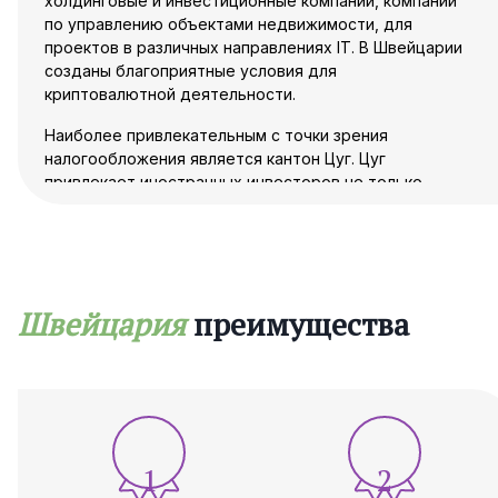
холдинговые и инвестиционные компании, компании
по управлению объектами недвижимости, для
проектов в различных направлениях IT. В Швейцарии
созданы благоприятные условия для
криптовалютной деятельности.
Наиболее привлекательным с точки зрения
налогообложения является кантон Цуг. Цуг
привлекает иностранных инвесторов не только
низкими ставками налогов, но и выгодными
условиями для криптокомпаний. На сегодняшний
день, кантон Цуг известен как «крипто долина».
Криптолицензия в Швейцарии - это новая
реальность для инвесторов в кантоне Цуг.
Швейцария
преимущества
Криптовалюта в Швейцарии имеет легальный статус
и может считаться активами компании.
Регистрация компании в Швейцарии для
иностранных учредителей также выгодна в кантонах
Люцерн, Обвальден, Берн, Женева, Цюрих.
1
2
Регистрация компании в Швейцарии - это не
стандартная процедура и некоторые моменты, в