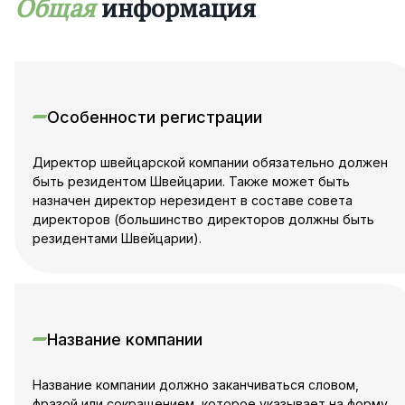
Общая
информация
швейцарских компаний, тогда как налоговое
законодательство кантонов отличается.
Как зарегистрировать компанию в Швейцарии,
знают наши специалисты, которые
предоставляют высококвалифицированный
сервис и проконсультируют Вас по всем
Особенности регистрации
вопросам.
Директор швейцарской компании обязательно должен
быть резидентом Швейцарии. Также может быть
назначен директор нерезидент в составе совета
директоров (большинство директоров должны быть
резидентами Швейцарии).
Название компании
Название компании должно заканчиваться словом,
фразой или сокращением, которое указывает на форму