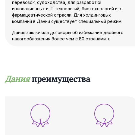
перевозок, судоходства, для разработки
инновационных и IT технологий, биотехнологий и в
фармацевтической отрасли. Для холдинговых
компаний в Дании существует специальный режим.
Дания заключила договоры об избежание двойного
налогообложения более чем с 80 странами, в
частности, с Украиной.
Наши специалисты знают, как открыть
бизнес в Дании и помогут вам со всеми
нюансами, предоставляя
Дания
преимущества
высококвалифицированные консультации.
Мы обеспечим полную поддержку в
процессе регистрации компании в Дании,
делая бизнес в Дании для украинцев
доступным и простым.
1
2