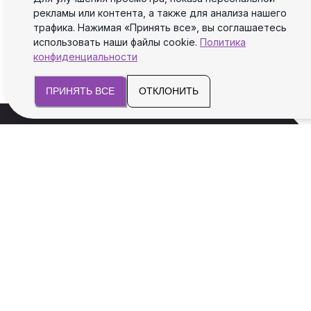
рекламы или контента, а также для анализа нашего
трафика. Нажимая «Принять все», вы соглашаетесь
использовать наши файлы cookie.
Политика
конфиденциальности
ПРИНЯТЬ ВСЕ
ОТКЛОНИТЬ
Мы поможем вам с юридическими и
налоговыми аспектами для успеха и
безопасности Вашего бизнеса.
УСЛУГИ
Регистрация иностранных компаний
Счет в иностранном банке